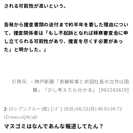
される可能性が高いという。
告発から捜査書類の送付まで約半年を要した理由につい
て、捜査関係者は「もし不起訴となれば検察審査会に申
し立てられる可能性があり、捜査を尽くす必要があっ
た」と明かした。」
引用元: ・神戸新聞「斎藤知事と折田社長の立件は困
難」「少し考えたら分かる」 [963243619]
2:
ロシアンブルー(庭) [ﾆﾀﾞ]
2025/06/22(日) 00:01:00.72
ID:mecvQN/a0
マスゴミはなんであんな報道してたん？