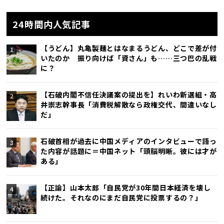
24時間内人気記事
【うどん】丸亀製麺とはなまるうどん、どこで差が付
いたのか 振り向けば「資さん」も……三つ巴の乱戦
に？
【石破内閣不信任決議案の提出を】れいわ新選組・高
井崇志幹事長「消費税解散なら政権交代、間違いなし
だ」
石破首相が過去に中国メディアのインタビューで語っ
た内容が話題に＝中国ネット「頭脳明晰。彼には才が
ある」
【正論】山本太郎「自民党が30年間日本経済を壊し
続けた。それなのにまだ自民党に投票するの？」