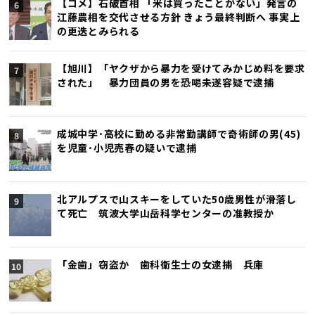
【コメ】石破首相 「米は買ったことがない」発言の
江藤農相を交代させる方針 きょう最終判断へ 事実上
の更迭とみられる
【旭川】「ヤクザから暴力を受けてみかじめ料を要求
された」 暴力団員の男を恐喝未遂容疑で逮捕
成城中学･高校に勤める非常勤講師で奇術師の男(45)
を児童･小児売春の疑いで逮捕
北アルプスで山スキーをしていた50歳男性が滑落し
て死亡 筑波大学山岳科学センターの准教授か
「金歯」窃盗か 歯科衛生士の女逮捕 兵庫