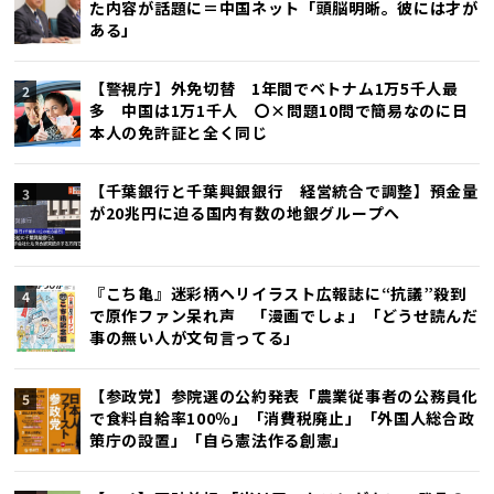
た内容が話題に＝中国ネット「頭脳明晰。彼には才が
ある」
【警視庁】外免切替 1年間でベトナム1万5千人最
多 中国は1万1千人 〇×問題10問で簡易なのに日
本人の免許証と全く同じ
【千葉銀行と千葉興銀銀行 経営統合で調整】預金量
が20兆円に迫る国内有数の地銀グループへ
『こち亀』迷彩柄ヘリイラスト広報誌に“抗議”殺到
で原作ファン呆れ声 「漫画でしょ」「どうせ読んだ
事の無い人が文句言ってる」
【参政党】参院選の公約発表「農業従事者の公務員化
で食料自給率100％」「消費税廃止」「外国人総合政
策庁の設置」「自ら憲法作る創憲」