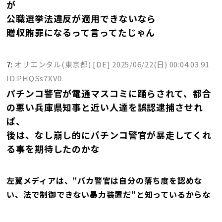
が
公職選挙法違反が適用できないなら
贈収賄罪になるって言ってたじゃん
7:
オリエンタル(東京都) [DE]
2025/06/22(日) 00:04:03.91
ID:PHQSs7XV0
パチンコ警官が電通マスコミに踊らされて、都合
の悪い兵庫県知事と近い人達を誤認逮捕させれ
ば、
後は、なし崩し的にパチンコ警官が暴走してくれ
る事を期待したのかな
左翼メディアは、”バカ警官は自分の落ち度を認めな
い、法で制御できない暴力装置だ”と知っているからな