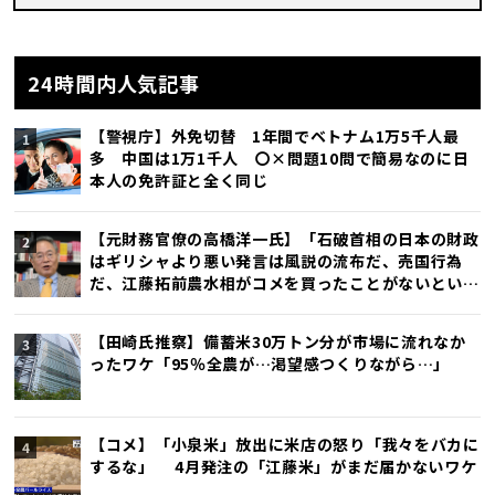
24時間内人気記事
【警視庁】外免切替 1年間でベトナム1万5千人最
多 中国は1万1千人 〇×問題10問で簡易なのに日
本人の免許証と全く同じ
【元財務官僚の高橋洋一氏】「石破首相の日本の財政
はギリシャより悪い発言は風説の流布だ、売国行為
だ、江藤拓前農水相がコメを買ったことがないという
発言で辞任したが、石破首相発言の方がひどい」
【田崎氏推察】備蓄米30万トン分が市場に流れなか
ったワケ「95％全農が…渇望感つくりながら…」
【コメ】「小泉米」放出に米店の怒り「我々をバカに
するな」 4月発注の「江藤米」がまだ届かないワケ