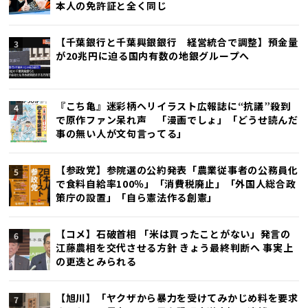
本人の免許証と全く同じ
【千葉銀行と千葉興銀銀行 経営統合で調整】預金量
が20兆円に迫る国内有数の地銀グループへ
『こち亀』迷彩柄ヘリイラスト広報誌に“抗議”殺到
で原作ファン呆れ声 「漫画でしょ」「どうせ読んだ
事の無い人が文句言ってる」
【参政党】参院選の公約発表「農業従事者の公務員化
で食料自給率100％」「消費税廃止」「外国人総合政
策庁の設置」「自ら憲法作る創憲」
【コメ】石破首相 「米は買ったことがない」発言の
江藤農相を交代させる方針 きょう最終判断へ 事実上
の更迭とみられる
【旭川】「ヤクザから暴力を受けてみかじめ料を要求