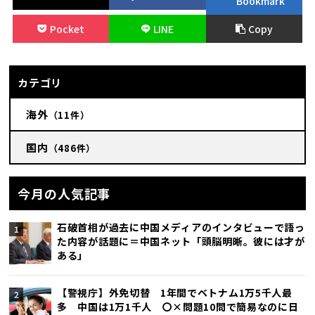
Bookmark
Pocket
LINE
Copy
カテゴリ
海外
（11件）
国内
（486件）
今月の人気記事
石破首相が過去に中国メディアのインタビューで語っ
た内容が話題に＝中国ネット「頭脳明晰。彼には才が
ある」
【警視庁】外免切替 1年間でベトナム1万5千人最
多 中国は1万1千人 〇×問題10問で簡易なのに日