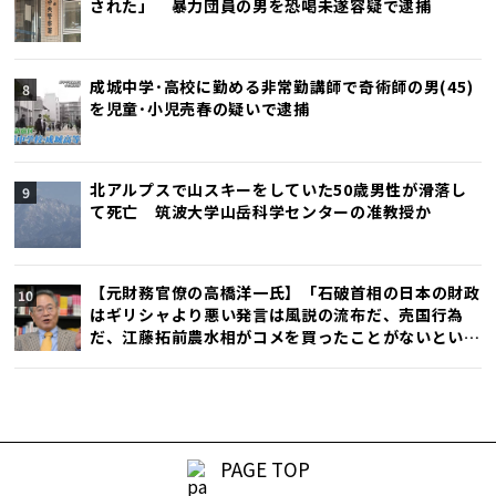
された」 暴力団員の男を恐喝未遂容疑で逮捕
成城中学･高校に勤める非常勤講師で奇術師の男(45)
を児童･小児売春の疑いで逮捕
北アルプスで山スキーをしていた50歳男性が滑落し
て死亡 筑波大学山岳科学センターの准教授か
【元財務官僚の高橋洋一氏】「石破首相の日本の財政
はギリシャより悪い発言は風説の流布だ、売国行為
だ、江藤拓前農水相がコメを買ったことがないという
発言で辞任したが、石破首相発言の方がひどい」
PAGE TOP