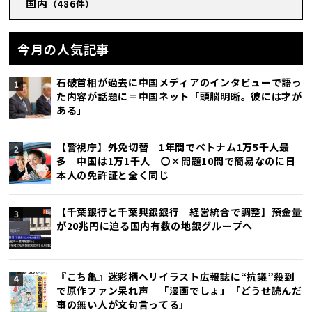
国内
（486件）
今月の人気記事
石破首相が過去に中国メディアのインタビューで語っ
た内容が話題に＝中国ネット「頭脳明晰。彼には才が
ある」
【警視庁】外免切替 1年間でベトナム1万5千人最
多 中国は1万1千人 〇×問題10問で簡易なのに日
本人の免許証と全く同じ
【千葉銀行と千葉興銀銀行 経営統合で調整】預金量
が20兆円に迫る国内有数の地銀グループへ
『こち亀』迷彩柄ヘリイラスト広報誌に“抗議”殺到
で原作ファン呆れ声 「漫画でしょ」「どうせ読んだ
事の無い人が文句言ってる」