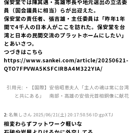
保安堂では陳其邁・高雄市長や地元選出の立法委
員（国会議員に相当）らが出迎えた。
保安堂の責任者、張吉雄・主任委員は「昨年1年
間で4千人の日本人がここを訪れた。保安堂を台
湾と日本の民間交流のプラットホームにしたい」
とあいさつ。
つづきはこちら
https://www.sankei.com/article/20250621-
QTO7FPVWA5KSFCIRBA4M322YIA/
引用元: ・【国際】安倍昭恵夫人「主人の魂は常に台湾
と共にある」 南部・高雄の安倍元首相銅像に献花
2:
名無しさん
2025/06/21(土) 20:17:50.56 ID:gpXTJ
相変わらずフットワーク軽いな
石破や岩屋よりはるかに外交してる