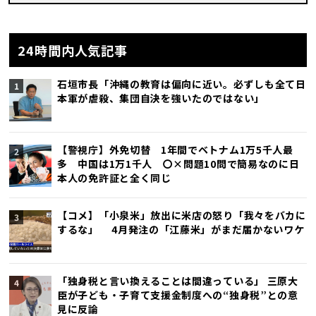
24時間内人気記事
石垣市長「沖縄の教育は偏向に近い。必ずしも全て日
本軍が虐殺、集団自決を強いたのではない」
【警視庁】外免切替 1年間でベトナム1万5千人最
多 中国は1万1千人 〇×問題10問で簡易なのに日
本人の免許証と全く同じ
【コメ】「小泉米」放出に米店の怒り「我々をバカに
するな」 4月発注の「江藤米」がまだ届かないワケ
「独身税と言い換えることは間違っている」 三原大
臣が子ども・子育て支援金制度への“独身税”との意
見に反論