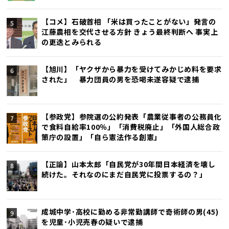
【コメ】石破首相 「米は買ったことがない」発言の
江藤農相を交代させる方針 きょう最終判断へ 事実上
の更迭とみられる
【旭川】「ヤクザから暴力を受けてみかじめ料を要求
された」 暴力団員の男を恐喝未遂容疑で逮捕
【参政党】参院選の公約発表「農業従事者の公務員化
で食料自給率100％」「消費税廃止」「外国人総合政
策庁の設置」「自ら憲法作る創憲」
【正論】山本太郎「自民党が30年間日本経済を壊し
続けた。それなのにまだ自民党に投票するの？」
成城中学･高校に勤める非常勤講師で奇術師の男(45)
を児童･小児売春の疑いで逮捕