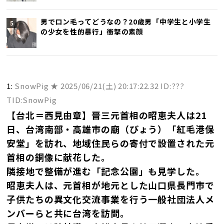
男でロン毛ってどうなの？20歳男「中学生と小学生
の少女を性的暴行」衝撃の素顔
1:
SnowPig ★
2025/06/21(土) 20:17:22.32 ID:???
TID:SnowPig
【台北＝西見由章】晋三元首相の昭恵夫人は21
日、台湾南部・高雄市の廟（びょう）「紅毛港保
安堂」を訪れ、地域住民らの寄付で設置された元
首相の銅像に献花した。
隣接地で整備が進む「記念公園」も見学した。
昭恵夫人は、元首相が地元とした山口県長門市で
子供たちの異文化交流事業を行う一般社団法人メ
ンバーらと共に台湾を訪問。