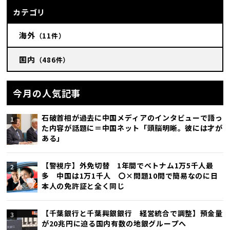
カテゴリ
海外
（11件）
国内
（486件）
今月の人気記事
石破首相が過去に中国メディアのインタビューで語っ
た内容が話題に＝中国ネット「頭脳明晰。彼には才が
ある」
【警視庁】外免切替 1年間でベトナム1万5千人最
多 中国は1万1千人 〇×問題10問で簡易なのに日
本人の免許証と全く同じ
【千葉銀行と千葉興銀銀行 経営統合で調整】預金量
が20兆円に迫る国内有数の地銀グループへ