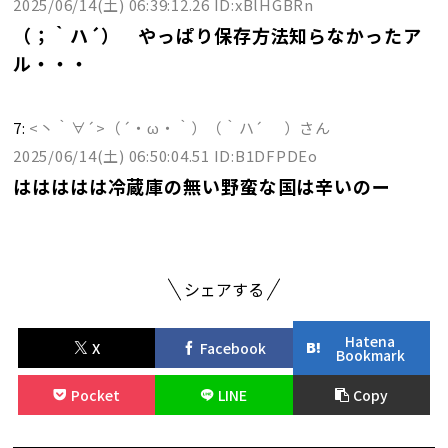
2025/06/14(土) 06:39:12.26 ID:xBlHGBRn
（；｀ハ´） やっぱり保存方法知らなかったア
ル・・・
7:
<丶｀∀´>（´・ω・｀）（｀ハ´ ）さん
2025/06/14(土) 06:50:04.51 ID:B1DFPDEo
ははははは冷蔵庫の無い野蛮な国は辛いのー
シェアする
Hatena
X
Facebook
Bookmark
Pocket
LINE
Copy