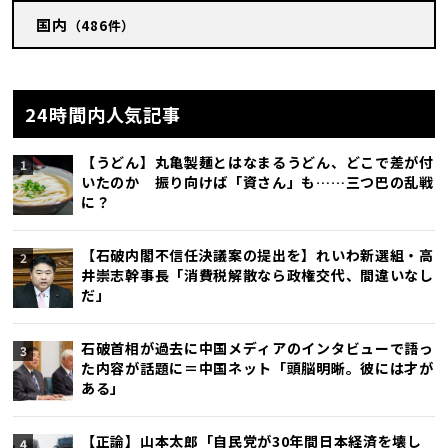
国内
（486件）
24時間内人気記事
【うどん】丸亀製麺とはなまるうどん、どこで差が付
いたのか 振り向けば「資さん」も……三つ巴の乱戦
に？
【石破内閣不信任決議案の提出を】れいわ新選組・高
井崇志幹事長「消費税解散なら政権交代、間違いなし
だ」
石破首相が過去に中国メディアのインタビューで語っ
た内容が話題に＝中国ネット「頭脳明晰。彼には才が
ある」
【正論】山本太郎「自民党が30年間日本経済を壊し