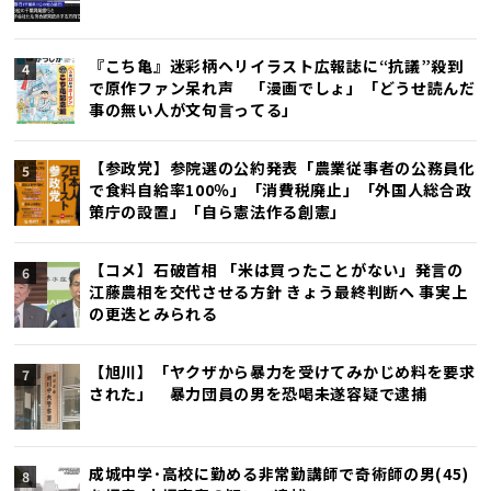
『こち亀』迷彩柄ヘリイラスト広報誌に“抗議”殺到
で原作ファン呆れ声 「漫画でしょ」「どうせ読んだ
事の無い人が文句言ってる」
【参政党】参院選の公約発表「農業従事者の公務員化
で食料自給率100％」「消費税廃止」「外国人総合政
策庁の設置」「自ら憲法作る創憲」
【コメ】石破首相 「米は買ったことがない」発言の
江藤農相を交代させる方針 きょう最終判断へ 事実上
の更迭とみられる
【旭川】「ヤクザから暴力を受けてみかじめ料を要求
された」 暴力団員の男を恐喝未遂容疑で逮捕
成城中学･高校に勤める非常勤講師で奇術師の男(45)