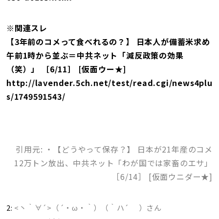
※関連スレ
【3年前のコメって食べれるの？】 日本人が備蓄米求め
午前1時から並ぶ＝中共ネット「減反政策の効果
（笑）」 ［6/11］ [仮面ウー★]
http://lavender.5ch.net/test/read.cgi/news4plu
s/1749591543/
引用元: ・【どうやって保存？】 日本が21年産のコメ
12万トン放出、中共ネット「わが国では家畜のエサ」
［6/14］ [仮面ウニダー★]
2:
<丶｀∀´>（´・ω・｀）（｀ハ´ ）さん