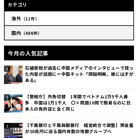
カテゴリ
海外
（11件）
国内
（486件）
今月の人気記事
石破首相が過去に中国メディアのインタビューで語っ
た内容が話題に＝中国ネット「頭脳明晰。彼には才が
ある」
【警視庁】外免切替 1年間でベトナム1万5千人最
多 中国は1万1千人 〇×問題10問で簡易なのに日
本人の免許証と全く同じ
【千葉銀行と千葉興銀銀行 経営統合で調整】預金量
が20兆円に迫る国内有数の地銀グループへ