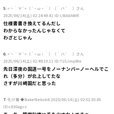
5:
<丶｀∀´>（´・ω・｀）（｀ハ´ ）さん
2025/06/14(土) 02:24:49.41 ID:l/BA6hWR
仕様書書き換えてるんだし
わからなかったんじゃなくて
わざとじゃん
6:
<丶｀∀´>（´・ω・｀）（｀ハ´ ）さん
2025/06/14(土) 02:49:10.11 ID:71SJmpWe
先日深夜の国道一号をノーナンバーノーヘルでこ
れ（多分）が北上してたな
さすが川崎国だと思った
7:
化け猫 ◆BakeNekob6
2025/06/14(土) 02:52:30.85
ID:c830agcz