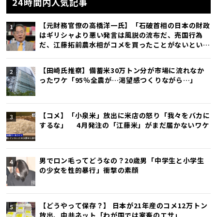
24時間内人気記事
【元財務官僚の高橋洋一氏】「石破首相の日本の財政
はギリシャより悪い発言は風説の流布だ、売国行為
だ、江藤拓前農水相がコメを買ったことがないという
発言で辞任したが、石破首相発言の方がひどい」
【田崎氏推察】備蓄米30万トン分が市場に流れなか
ったワケ「95％全農が…渇望感つくりながら…」
【コメ】「小泉米」放出に米店の怒り「我々をバカに
するな」 4月発注の「江藤米」がまだ届かないワケ
男でロン毛ってどうなの？20歳男「中学生と小学生
の少女を性的暴行」衝撃の素顔
【どうやって保存？】 日本が21年産のコメ12万トン
放出、中共ネット「わが国では家畜のエサ」