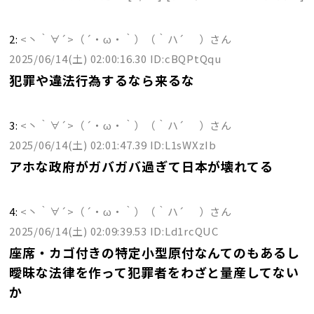
2:
<丶｀∀´>（´・ω・｀）（｀ハ´ ）さん
2025/06/14(土) 02:00:16.30 ID:cBQPtQqu
犯罪や違法行為するなら来るな
3:
<丶｀∀´>（´・ω・｀）（｀ハ´ ）さん
2025/06/14(土) 02:01:47.39 ID:L1sWXzIb
アホな政府がガバガバ過ぎて日本が壊れてる
4:
<丶｀∀´>（´・ω・｀）（｀ハ´ ）さん
2025/06/14(土) 02:09:39.53 ID:Ld1rcQUC
座席・カゴ付きの特定小型原付なんてのもあるし
曖昧な法律を作って犯罪者をわざと量産してない
か