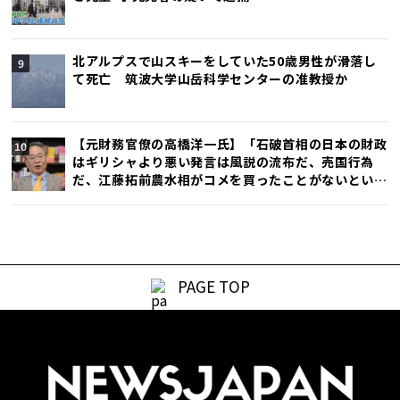
北アルプスで山スキーをしていた50歳男性が滑落し
て死亡 筑波大学山岳科学センターの准教授か
【元財務官僚の高橋洋一氏】「石破首相の日本の財政
はギリシャより悪い発言は風説の流布だ、売国行為
だ、江藤拓前農水相がコメを買ったことがないという
発言で辞任したが、石破首相発言の方がひどい」
PAGE TOP