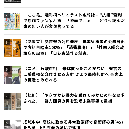
『こち亀』迷彩柄ヘリイラスト広報誌に“抗議”殺到
で原作ファン呆れ声 「漫画でしょ」「どうせ読んだ
事の無い人が文句言ってる」
【参政党】参院選の公約発表「農業従事者の公務員化
で食料自給率100％」「消費税廃止」「外国人総合政
策庁の設置」「自ら憲法作る創憲」
【コメ】石破首相 「米は買ったことがない」発言の
江藤農相を交代させる方針 きょう最終判断へ 事実上
の更迭とみられる
【旭川】「ヤクザから暴力を受けてみかじめ料を要求
された」 暴力団員の男を恐喝未遂容疑で逮捕
成城中学･高校に勤める非常勤講師で奇術師の男(45)
を児童･小児売春の疑いで逮捕