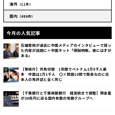
海外
（11件）
国内
（486件）
今月の人気記事
石破首相が過去に中国メディアのインタビューで語っ
た内容が話題に＝中国ネット「頭脳明晰。彼には才が
ある」
【警視庁】外免切替 1年間でベトナム1万5千人最
多 中国は1万1千人 〇×問題10問で簡易なのに日
本人の免許証と全く同じ
【千葉銀行と千葉興銀銀行 経営統合で調整】預金量
が20兆円に迫る国内有数の地銀グループへ