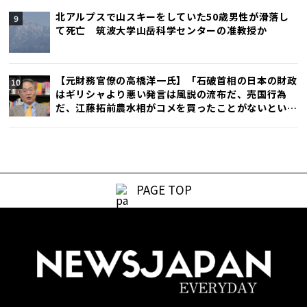
北アルプスで山スキーをしていた50歳男性が滑落し
て死亡 筑波大学山岳科学センターの准教授か
【元財務官僚の高橋洋一氏】「石破首相の日本の財政
はギリシャより悪い発言は風説の流布だ、売国行為
だ、江藤拓前農水相がコメを買ったことがないという
発言で辞任したが、石破首相発言の方がひどい」
PAGE TOP