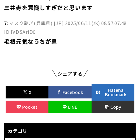
三井寿を意識しすぎだと思います
7:
マスク剥ぎ(兵庫県) [JP]
2025/06/11(水) 08:57:07.48
ID:IVDSAriD0
毛根元気なうちが鼻
シェアする
Hatena
X
Facebook
Bookmark
Pocket
LINE
Copy
カテゴリ