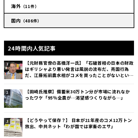
海外
（11件）
国内
（486件）
24時間内人気記事
【元財務官僚の高橋洋一氏】「石破首相の日本の財政
はギリシャより悪い発言は風説の流布だ、売国行為
だ、江藤拓前農水相がコメを買ったことがないという
発言で辞任したが、石破首相発言の方がひどい」
【田崎氏推察】備蓄米30万トン分が市場に流れなか
ったワケ「95％全農が…渇望感つくりながら…」
【どうやって保存？】 日本が21年産のコメ12万トン
放出、中共ネット「わが国では家畜のエサ」