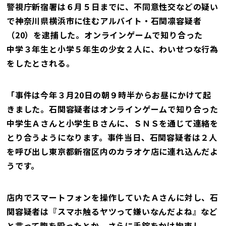
警視庁新宿署は６月５日までに、不同意性交などの疑い
で神奈川県横浜市に住むアルバイト・石関凛容疑者
（20）を逮捕した。オンラインゲームで知り合った
中学３年生と小学５年生の少女２人に、わいせつな行為
をしたとされる。
「事件は今年３月20日の朝９時半からお昼にかけて起
きました。石関容疑者はオンラインゲームで知り合った
中学生Ａさんと小学生Ｂさんに、ＳＮＳを通じて連絡を
とり合うようになります。事件当日、石関容疑者は２人
を呼び出し東京都新宿区内のカラオケ店に連れ込んだよ
うです。
店内でスマートフォンを操作していたＡさんに対し、石
関容疑者は『スマホ触るヤツって嫌いなんだよね』など
と言って腹を殴ったとか。さらに手錠をかけ拘束し、