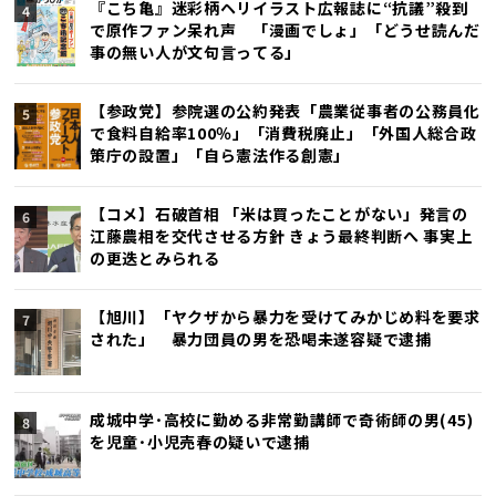
『こち亀』迷彩柄ヘリイラスト広報誌に“抗議”殺到
で原作ファン呆れ声 「漫画でしょ」「どうせ読んだ
事の無い人が文句言ってる」
【参政党】参院選の公約発表「農業従事者の公務員化
で食料自給率100％」「消費税廃止」「外国人総合政
策庁の設置」「自ら憲法作る創憲」
【コメ】石破首相 「米は買ったことがない」発言の
江藤農相を交代させる方針 きょう最終判断へ 事実上
の更迭とみられる
【旭川】「ヤクザから暴力を受けてみかじめ料を要求
された」 暴力団員の男を恐喝未遂容疑で逮捕
成城中学･高校に勤める非常勤講師で奇術師の男(45)
を児童･小児売春の疑いで逮捕