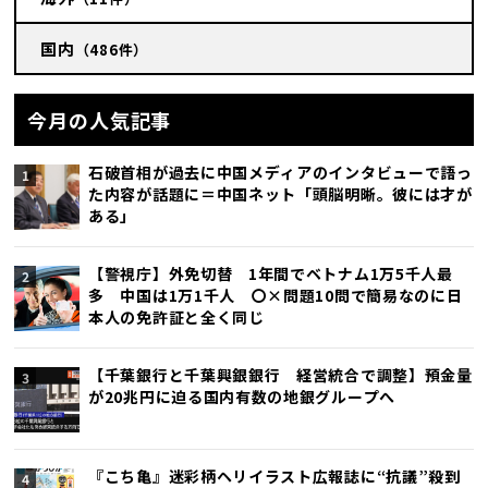
国内
（486件）
今月の人気記事
石破首相が過去に中国メディアのインタビューで語っ
た内容が話題に＝中国ネット「頭脳明晰。彼には才が
ある」
【警視庁】外免切替 1年間でベトナム1万5千人最
多 中国は1万1千人 〇×問題10問で簡易なのに日
本人の免許証と全く同じ
【千葉銀行と千葉興銀銀行 経営統合で調整】預金量
が20兆円に迫る国内有数の地銀グループへ
『こち亀』迷彩柄ヘリイラスト広報誌に“抗議”殺到