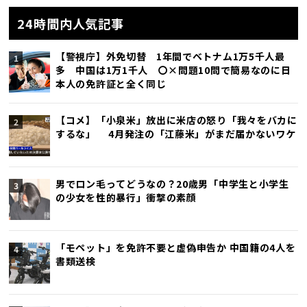
24時間内人気記事
【警視庁】外免切替 1年間でベトナム1万5千人最
多 中国は1万1千人 〇×問題10問で簡易なのに日
本人の免許証と全く同じ
【コメ】「小泉米」放出に米店の怒り「我々をバカに
するな」 4月発注の「江藤米」がまだ届かないワケ
男でロン毛ってどうなの？20歳男「中学生と小学生
の少女を性的暴行」衝撃の素顔
「モペット」を免許不要と虚偽申告か 中国籍の4人を
書類送検