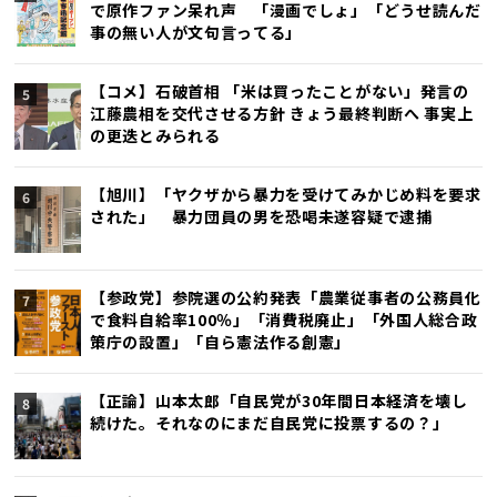
で原作ファン呆れ声 「漫画でしょ」「どうせ読んだ
事の無い人が文句言ってる」
【コメ】石破首相 「米は買ったことがない」発言の
江藤農相を交代させる方針 きょう最終判断へ 事実上
の更迭とみられる
【旭川】「ヤクザから暴力を受けてみかじめ料を要求
された」 暴力団員の男を恐喝未遂容疑で逮捕
【参政党】参院選の公約発表「農業従事者の公務員化
で食料自給率100％」「消費税廃止」「外国人総合政
策庁の設置」「自ら憲法作る創憲」
【正論】山本太郎「自民党が30年間日本経済を壊し
続けた。それなのにまだ自民党に投票するの？」