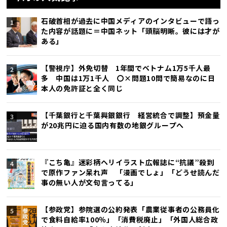
石破首相が過去に中国メディアのインタビューで語っ
た内容が話題に＝中国ネット「頭脳明晰。彼には才が
ある」
【警視庁】外免切替 1年間でベトナム1万5千人最
多 中国は1万1千人 〇×問題10問で簡易なのに日
本人の免許証と全く同じ
【千葉銀行と千葉興銀銀行 経営統合で調整】預金量
が20兆円に迫る国内有数の地銀グループへ
『こち亀』迷彩柄ヘリイラスト広報誌に“抗議”殺到
で原作ファン呆れ声 「漫画でしょ」「どうせ読んだ
事の無い人が文句言ってる」
【参政党】参院選の公約発表「農業従事者の公務員化
で食料自給率100％」「消費税廃止」「外国人総合政