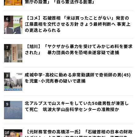
策庁の設置」「自ら憲法作る創憲」
【コメ】石破首相 「米は買ったことがない」発言の
江藤農相を交代させる方針 きょう最終判断へ 事実上
の更迭とみられる
【旭川】「ヤクザから暴力を受けてみかじめ料を要求
された」 暴力団員の男を恐喝未遂容疑で逮捕
成城中学･高校に勤める非常勤講師で奇術師の男(45)
を児童･小児売春の疑いで逮捕
北アルプスで山スキーをしていた50歳男性が滑落し
て死亡 筑波大学山岳科学センターの准教授か
【元財務官僚の高橋洋一氏】「石破首相の日本の財政