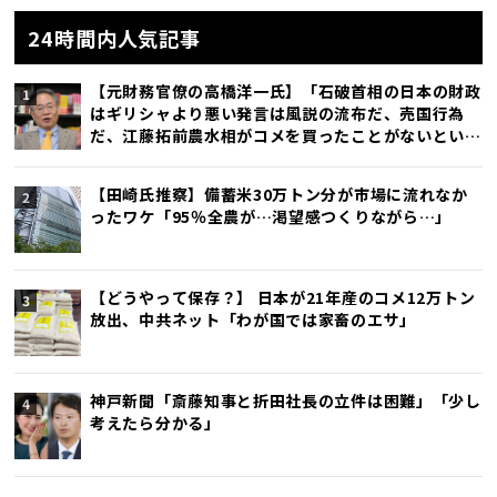
24時間内人気記事
【元財務官僚の高橋洋一氏】「石破首相の日本の財政
はギリシャより悪い発言は風説の流布だ、売国行為
だ、江藤拓前農水相がコメを買ったことがないという
発言で辞任したが、石破首相発言の方がひどい」
【田崎氏推察】備蓄米30万トン分が市場に流れなか
ったワケ「95％全農が…渇望感つくりながら…」
【どうやって保存？】 日本が21年産のコメ12万トン
放出、中共ネット「わが国では家畜のエサ」
神戸新聞「斎藤知事と折田社長の立件は困難」「少し
考えたら分かる」