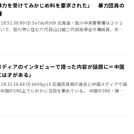
”といった抗議がメールや封書などで区に複数届いたそうです」
暴力を受けてみかじめ料を要求された」 暴力団員の
yXG 過去にさかのぼってすべて無効にしろよ 6: 名無しさん
と、区の担当者は、描き下ろしの絵についての解釈を述べたいっ
:15.75 ID:jacvL ありがとう自民党 【不起訴になりました】
捕
に対しては「申し訳ない」と話しているという。 しかし、X上
Ufz9ppvNE?si=1yup2p9Wv3ffNxGR 令和６年６月末現在における在
じゃなくてただの嫌がらせ》 《すみませんが、全て原作に登場し
(日) 18:51:30.89 ID:5n7duR9V9 北海道・旭川中央警察署は２０２
,187人（＋22,349人） (2)ベトナム600,348人（＋35,322
問題無いですね。 どうせ読んだ事の無い人が文句を言っているん
疑いで、旭川市に住む六代目山口組二代目旭導会の構成員、井上
 887人） (4)フィリピン332,293人（＋10,247人） (5)ブラジル
人気キャラ爆竜大佐を見たら発狂では収まらなさそう》 など、原
ました。 井上容疑者は、６月５日午前３時５５分ごろから午前
6)ネパール206,898人（＋30,562人） (7)インドネシア173,813人
声が殺到している。 「実際、こち亀原作者の秋元治氏は、大の
旭川市３条通り６丁目のバーで、４０代の従業員の男性に対し、
ー110,306人（＋23,760人） (9)台湾67,277人（＋ 2,614人）
られていますからね。秋元氏本人もインタビューで公言していま
する暴行を加えるなどして脅迫した疑いが持たれています。 従
4人） 7: 名無しさん 2025/05/20(火) […]
戦車や戦闘ヘリなど軍事兵器が登場するシーンも多いのです。一
ん。 ６月５日午後７時５０分ごろ、バーの関係者から「ヤクザ
といって、それがすなわち“戦争賛美”につながるわけではあり
を要求された」と警察に通報があり、事件が発覚しました。 警
メディアのインタビューで語った内容が話題に＝中国
こち亀』の作中に反戦を訴えるセリフを入れるなど、基本的には
詳しく調べています。 6/8(日) 10:29配信 STVニュース北
す。 葛飾区も、区にイラストを依頼された秋元氏も、抗議を受
には才がある」
のではないでしょうか」（同前） 全文はソースをご覧ください
p/articles/e0afca1e195783ee7badbfa93bdd4ed007a4da6d 関
(土) 18:31:16.68 ID:k99Iqy1X 石破茂首相が過去に中国メディアで語
」イラスト使った葛飾区の広報紙に複数の抗議 迷彩柄のヘリ、編
ら暴行を受けている」 飲食店で２０代男性に暴行 暴力団組員
中国のSNS上でにわかに注目を集めている。 中国のSNS・微博
る」
hi.5ch.net/test/read.cgi/newsplus/1748690658/-100 引用
ーは12日、「石破氏は過去に中国の台頭を冷静に分析してい
net/test/read.cgi/mnewsplus/1748500586/ 引用元: ・『こち
ら暴力を受けてみかじめ料を要求された」 暴力団員の男を恐喝未
動画を投稿した。石破氏はフェニックステレビ（鳳凰衛視）のイ
誌に“抗議”殺到で原作ファン呆れ声 「漫画でしょ」「どうせ
どんぶらこ 2025/06/08(日) 18:51:58.69 ID:n79pKLcs0
4年前と比べて中国のGDPにしても、あるいは軍事にしても、も
[muffin★] 4: 名無しさん＠恐縮です 2025/05/30(金)
/06/08(日) 18:52:51.49 ID:0SPXXrJf0 やっぱりこの暴力団
ていた。 また、日中の軍事力の比較について問われると、「そ
cjFsO0 アホ左翼は無視でええよ 5: 名無しさん＠恐縮です
 4: 名無しどんぶらこ 2025/06/08(日) 18:52:56.36
しても、能力にしても、そして核を持っているか持っていないか
7:10.60 ID:3eGgRzYq0 サヨクは難癖付けてなんでも批判してくるから
じる人生 5: 名無しどんぶらこ 2025/06/08(日) 18:53:12.68
れは圧倒的に違うのであって、日本対中国で比較をするのは適当
25/05/30(金) 13:08:04.25 ID:n55+P6gn0 宮崎駿にも言え