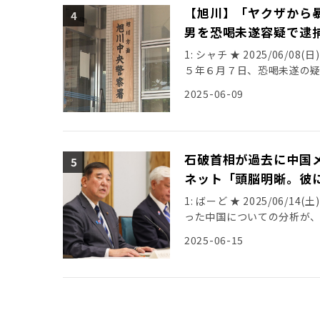
後、“広報にふさわしくない
【旭川】「ヤクザから
18:41:38.46 ID:gc
（社会部記者） 同紙による
2025/05/20(火) 18:46
男を恐喝未遂容疑で逮
ぽうで、不快な思いをした人
https://youtu.be/H7
には、 《漫画でしょ。抗議
1: シャチ ★ 2025/06/08
留外国人数について (1)中国844
ているんです」 って言えば
５年６月７日、恐喝未遂の
人） (3)韓国411,043人（＋
でしょうから》 《こち亀の
亮平容疑者（４６）を逮捕し
212,325人（＋ 485人） (
2025-06-09
作を知るファンからは呆れる
７時４９分ごろまでの間、
（＋24,712人） (8)ミャンマ
ミリタリーファンとして知
金を要求し、顔面を平手打ち
(10)米国64,842人（＋ 1,43
す。実際、『こち亀』では
業員の男性にけがはありませ
方、軍事兵器が登場するから
から暴力を受けてみかじめ料
石破首相が過去に中国
ません。秋元氏自身は、『
察は、事件の経緯や余罪について
反戦のスタンスだといいま
ネット「頭脳明晰。彼
海道
けるとは想定していなかった
https://news.yahoo.co.j
1: ばーど ★ 2025/06/14
広報紙 関連スレ 「こち亀
連スレ 【旭川】「ヤクザか
った中国についての分析が、
隊飛行…「戦争を想起させ
を逮捕 [シャチ★] https://asa
（ウェイボー）のあるブロガ
https://hayabusa9.5ch.
2025-06-15
元: ・【旭川】「ヤクザか
た」として、インタビュー
亀』迷彩柄ヘリイラスト広報
遂容疑で逮捕 [シャチ★] 2: 名無し
ンタビューを受けた際、「1
読んだ事の無い人が文句言ってる」 
ワロタ 3: 名無しどんぶらこ 2025
のすごく伸びている」と語っ
13:06:50.44 ID:eCV
と被害者もあのブスの穴棒兄弟？？？
れはもう何倍も違う。数に
2025/05/30(金) 13:0
ID:2i86mOQD0 電話一本で閉
ということについても、そ
なｗ 6: 名無しさん＠恐縮です 20