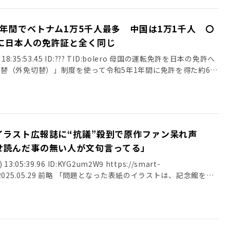
3-2BP(2001) sssp://img.5ch.net/ico/imanouchi_2.gif 北ア
上で倒れているのが見つかり、その後、死亡が確認されました。
年間でベトナム1万5千人最多 中国は1万1千人 〇
たとみられています。 15日午後9時ごろ、「剱岳に入山した男
に日本人の免許証と全く同じ
と男性の関係者から110番通報がありました。 警察などにより
に長野県警のヘリコプターが雪の上に倒れている男性を発見しまし
火) 18:35:53.45 ID:??? TID:bolero 母国の運転免許を日本の免許へ
れました。 男性は長野県上田市に住む田中健太さん（50）で、
替（外免切替）」制度を使って令和5年1年間に免許を得た約6万
す。 田中さんは事前に登山届を提出していて、1人でスキーをす
万5千人と最多で、2番目は中国の免許からの約1万1千人だったこ
います。 田中さんが倒れていた場所から数百メートル上の所で
で分かった。国籍別の外免切替数が明らかになるのは初めて。 警
見つかっていて、警察は田中さんがスキーの途中でリュックなど
外免切替数は約6万人。このうち、最多はベトナムの免許からで1
の状況を調べています。 4: ゲマティモナス(東京都) [US]
中国の免許からで、1万1247人だった。6年の全体は7万5905人で
:01.23 ID:h+WCJlwB0 へたくそだったんだな 5: デイノコック(ジパン
免切替は、国内に住む外国人が母国の運転免許証を持っていれ
イラスト広報誌に“抗議”殺到で原作ファン呆れ声
) 21:01:03.83 ID:EpxrnMq90 山を舐めてるとこうなる 6: ネイッセリ
本の免許を取得できる制度。 日本は「道路交通に関する条約
/17(土) 21:02:49.60 ID:hRhssmPo0 警察は田中さんがスキーの途
せ読んだ事の無い人が文句言ってる」
盟しており、加盟国なら国際運転免許証で日本国内で運転でき
し 7: アクチノポリスポラ(東京都) [US] 2025/05/17(土)
0カ国が加盟する一方、ベトナムや中国は加盟していないため、外
) 13:05:39.96 ID:KYG2um2W9 https://smart-
 ﾊﾟﾝﾊﾟｶﾊﾟｰﾝ
免許を取得しているとされる。 免許証の外見は日本人のものと
7511/ 2025.05.29 前略 「問題となった表紙のイラストは、記念館をバ
証と同様に扱われる。 続きはこちら
手を振っているイラストで、記念館の上空に、航空自衛隊のアク
/article/20250520-S6Z6SIHG5FHXJMVRDCHXNBAQWA/ 引用
インパルス』を思わせる6機の飛行機が飛んでいるほか、編隊飛
1年間でベトナム1万5千人最多 中国は1万1千人 〇×問題10問
ーから『両さんおめでとう』と書かれた垂れ幕がおろされている
 4: 名無しさん 2025/05/20(火) 18:40:47.98
5月27日の「東京新聞」が報じたところによれば、広報紙発行
国土交通大臣はずっと創価だろ 5: 名無しさん 2025/05/20(火)