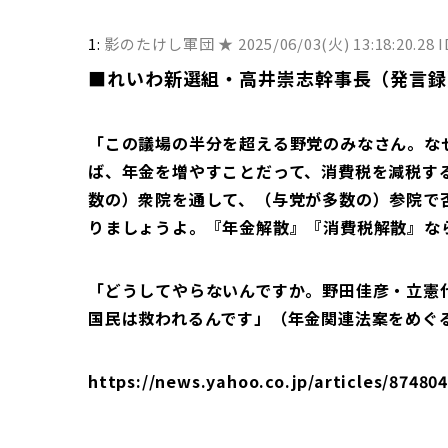
ID:M65rWTqB0 中卒高卒
だとは思っていない。日米
よ
18:54:15.76 ID:kjVgbiF
において、バランス・オブ
1:
影のたけし軍団 ★
2025/06/03(火) 13:18:20.28 
（いくさ）が起こる可能性が
■れいわ新選組・高井崇志幹事長（発言録
いるかということについて
という時に、最も障害とな
からどうなっていくのか、
「この議場の半分を超える野党のみなさん。な
るということも確か」と語っ
ようだ」「戦略家だな」「
ば、年金を増やすことだって、消費税を減税す
者は一見愚者のようにみえ
数の）衆院を通して、（与党が多数の）参院で
中国に対する認識は客観的
りましょうよ。『年金解散』『消費税解散』な
対してもきちんとした認識を
「ここ数日の報道を見れば
べき存在だ。油断してはな
「どうしてやらないんですか。野田佳彦・立憲
積もることは永遠にしては
国民は救われるんです」（年金関連法案をめぐ
訳・編集/北田） Record Chi
https://www.recordchi
に中国メディアのインタビ
https://news.yahoo.co.jp/articles/8748
ある」[6/14] [ばーど★] 2
18:33:34.15 ID:Djx
2025/06/14(土) 18:3