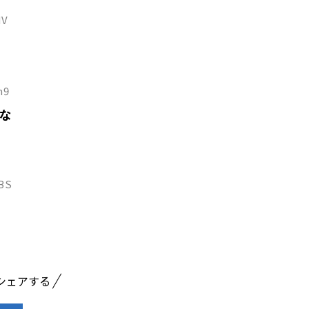
dV
m9
な
hBS
シェアする