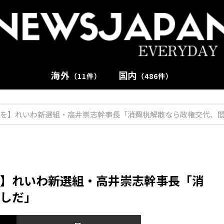
海外
国内
（11件）
（486件）
を】れいわ新選組・高井崇志幹事長「消費税解散なら政権交代、
】れいわ新選組・高井崇志幹事長「消
しだ」