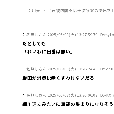
はクズで無能で汚い売国奴だと
丶｀∀´>（´・ω・｀）（｀ハ´ ）さ
引用元: ・【石破内閣不信任決議案の提出
三略で言えば 石破さんは歓迎
さん 2025/06/14(土) 18
ーイン、TEMUに２重、３
んだろうな
2:
名無しさん
2025/06/03(火) 13:27:59.70 ID:myL
だとしても
「れいわに出番は無い」
3:
名無しさん
2025/06/03(火) 13:28:24.43 ID:5dci
野田が消費税無くすわけないだろ
4:
名無しさん
2025/06/03(火) 13:30:06.02 ID:vKXi
細川連立みたいに無能の集まりになりそう