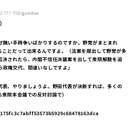
はまとめて殺処分しろ 6: 名無しどんぶらこ 2025/06/08(日)
同盟と中国、そのようなバランスを考えなければいけない。そこ
y0 旭川の日常
・パワーが効いていますかということ。それが効かなくなれば戦
ID:??? TID:gundan
高い」と述べた。 さらに、敵対する相手としてどこを想定して
）
は、「ロシアであり、中国であり、北朝鮮。中華民族の偉大な復興
るのは台湾の存在なんでしょうね。そのことに対して中国はこれ
中国はどういう決断をするか。米国の力は相対的に落ちてきてい
ぜ醜い手柄争いばかりするのですか。野党がまとまれ
た。 中国のネットユーザーからは「頭脳明晰。彼には才がある
実務に通じた者こそが真の俊才」「『大智は愚のごとし（真の知
ることだって出来るんですよ。（法案を提出して野党が多
ること）』ってやつだ」「いろいろあるがやはり多くの日本人の
否決されたら、内閣不信任決議案を出して衆院解散を迫
。韓国人よりずっと優れている」「中国と米国、日本、いずれに
ら政権交代、間違いなしですよ」
持っている人物だ」など、高く評価する声が相次いだ。 また、
、日本の軍事力も上向いている。なかなかに強い」「日本は恐る
らない」「日本は陰で軍事力を伸ばしている。その野心を低く見
代表、やりましょうよ。野田代表が決断すれば、多くの
ならない」など、警戒感を示すコメントも寄せられている。（翻
る衆院本会議での反対討論で）
na 2025年6月14日(土) 7時0分
na.co.jp/b954767-s25-c10-d0052.html 引用元: ・石破首相が過去
ューで語った内容が話題に＝中国ネット「頭脳明晰。彼には才が
04175fc3c7abff53573b5929c68478163dca
: <丶｀∀´>（´・ω・｀）（｀ハ´ ）さん 2025/06/14(土)
j2kxc 国賊石破は死刑 3: <丶｀∀´>（´・ω・｀）（｀ハ´ ）さん
6:42.04 ID:+1NIIdJp 中国人が石破を褒めるということは、やはり石破