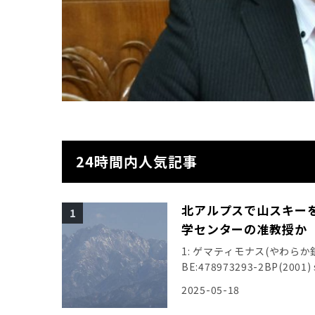
24時間内人気記事
北アルプスで山スキー
学センターの准教授か
1: ゲマティモナス(やわらか銀行) [U
BE:478973293-2BP(2001)
大学准教授の男性が死亡 ス
2025-05-18
スキーをしていた50歳男性
[478973293] 2: ゲマティモナ