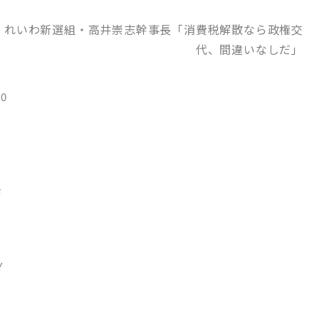
いうことですね はっきりしてよかったです知ってたけど 5: <
ん 2025/06/14(土) 18:38:00.60 ID:WU9L7Wk5 六韜
を】れいわ新選組・高井崇志幹事長「消費税解散なら政権交
され歓待される口かあ 6: <丶｀∀´>（´・ω・｀）（｀ハ´ ）
:39:48.76 ID:WU9L7Wk5 アメリカはEV４５パーセント関税 EUはシ
代、間違いなしだ」
重の規制を設定 その中でなにもしない日本はやはりちょろい国な
x0
F
Y