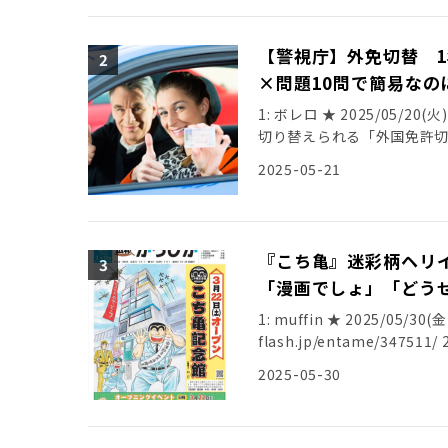
ID:SLkntfKi0 BE:47897329
ルプスの剱岳で男性が雪の
【警視庁】外免切替 1
スキーをしていた時に滑落し
×問題10問で簡易なの
性と連絡が取れなくなった」
ますと、16日午後2時ごろ
1: ボレロ ★ 2025/05/20(
たが、その後、死亡が確認さ
切り替えられる「外国免許切
大学の准教授だということで
人のうち、ベトナムからが1
2025-05-21
るために入山したとみられて
とが20日、警察庁のまとめ
はスキーの板とリュックが
察庁によると、5年1年間の
を置いた後に滑落したとみて当時
万5807人だった。2番目は
2025/05/17(土) 21:01
過去最多となっている。 外
『こち亀』迷彩柄ヘリ
グ) [US] 2025/05/17(土
ば、試験の一部を免除され日
ア(岡山県) [ﾆﾀﾞ] 2025/05
「漫画でしょ」「どう
（ジュネーブ条約）」に加
中でリュックなどを置いた後に滑落
る。欧米やトルコなど約10
1: muffin ★ 2025/05/30(金
21:02:56.86 ID:/wpJCnpO0
免切替制度を利用して日本の
flash.jp/entame/34
まったく同じで、日本の免許
ックに主人公・両津勘吉が
2025-05-30
https://www.sankei.com
ロバット飛行チーム『ブルー
元: ・【警視庁】外免切替 
行する迷彩柄のヘリコプタ
で簡易なのに日本人の免許証と全く同じ
様子がおさめられたもの。 
ID:VJnAc 責任取れよ創価 