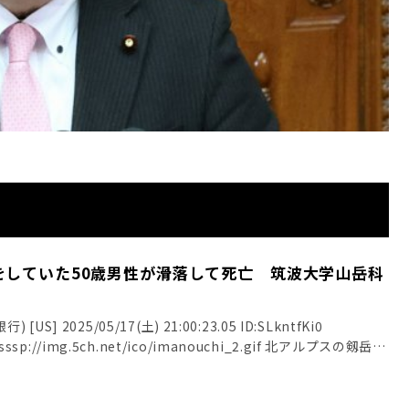
をしていた50歳男性が滑落して死亡 筑波大学山岳科
S] 2025/05/17(土) 21:00:23.05 ID:SLkntfKi0
 sssp://img.5ch.net/ico/imanouchi_2.gif 北アルプスの剱岳で
キーのために入山し滑落か 富山県警 引用元: ・北アルプスで山
が滑落して死亡 筑波大学山岳科学センターの准教授か
ス(やわらか銀行) [US] 2025/05/17(土) 21:00:34.63