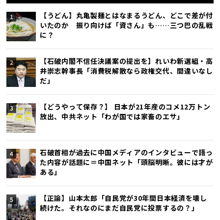
【うどん】丸亀製麺とはなまるうどん、どこで差が付
いたのか 振り向けば「資さん」も……三つ巴の乱戦
に？
【石破内閣不信任決議案の提出を】れいわ新選組・高
井崇志幹事長「消費税解散なら政権交代、間違いなし
だ」
【どうやって保存？】 日本が21年産のコメ12万トン
放出、中共ネット「わが国では家畜のエサ」
石破首相が過去に中国メディアのインタビューで語っ
た内容が話題に＝中国ネット「頭脳明晰。彼には才が
ある」
【正論】山本太郎「自民党が30年間日本経済を壊し
続けた。それなのにまだ自民党に投票するの？」