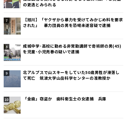
の更迭とみられる
【旭川】「ヤクザから暴力を受けてみかじめ料を要求
された」 暴力団員の男を恐喝未遂容疑で逮捕
成城中学･高校に勤める非常勤講師で奇術師の男(45)
を児童･小児売春の疑いで逮捕
北アルプスで山スキーをしていた50歳男性が滑落し
て死亡 筑波大学山岳科学センターの准教授か
「金歯」窃盗か 歯科衛生士の女逮捕 兵庫