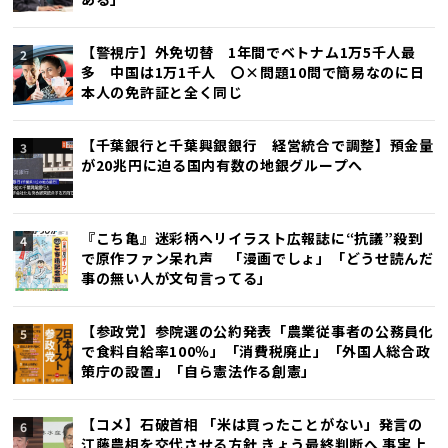
【警視庁】外免切替 1年間でベトナム1万5千人最
多 中国は1万1千人 〇×問題10問で簡易なのに日
本人の免許証と全く同じ
【千葉銀行と千葉興銀銀行 経営統合で調整】預金量
が20兆円に迫る国内有数の地銀グループへ
『こち亀』迷彩柄ヘリイラスト広報誌に“抗議”殺到
で原作ファン呆れ声 「漫画でしょ」「どうせ読んだ
事の無い人が文句言ってる」
【参政党】参院選の公約発表「農業従事者の公務員化
で食料自給率100％」「消費税廃止」「外国人総合政
策庁の設置」「自ら憲法作る創憲」
【コメ】石破首相 「米は買ったことがない」発言の
江藤農相を交代させる方針 きょう最終判断へ 事実上