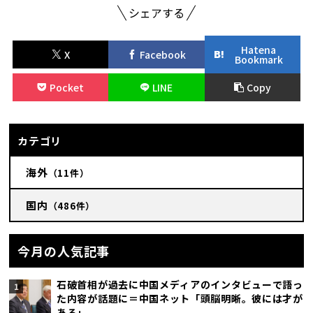
シェアする
Hatena
X
Facebook
Bookmark
Pocket
LINE
Copy
カテゴリ
海外
（11件）
国内
（486件）
今月の人気記事
石破首相が過去に中国メディアのインタビューで語っ
た内容が話題に＝中国ネット「頭脳明晰。彼には才が
ある」