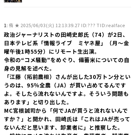
1:
侑 ★
2025/06/03(火) 12:13:39.27 ID:??? TID:realface
政治ジャーナリストの田崎史郎氏（74）が2日、
日本テレビ系「情報ライブ ミヤネ屋」（月～金
曜午後1時55分）にリモート生出演。
令和の“コメ騒動”をめぐり、備蓄米についての自
身の見解を述べた。
「江藤（拓前農相）さんが出した30万トン分とい
うのは、95％全農（JA）が買い占めてるんです
よ。そしたら流れないんですよ。そういう問題も
あります」と切り出した。
MC宮根誠司から「何でJAが買うと流れないんで
すか？」と聞かれ、田崎氏は「これはJAが売って
ないんだと思います、卸業者に」と推察した。