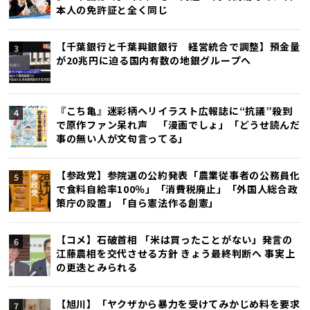
本人の免許証と全く同じ
【千葉銀行と千葉興銀銀行 経営統合で調整】預金量
が20兆円に迫る国内有数の地銀グループへ
『こち亀』迷彩柄ヘリイラスト広報誌に“抗議”殺到
で原作ファン呆れ声 「漫画でしょ」「どうせ読んだ
事の無い人が文句言ってる」
【参政党】参院選の公約発表「農業従事者の公務員化
で食料自給率100％」「消費税廃止」「外国人総合政
策庁の設置」「自ら憲法作る創憲」
【コメ】石破首相 「米は買ったことがない」発言の
江藤農相を交代させる方針 きょう最終判断へ 事実上
の更迭とみられる
【旭川】「ヤクザから暴力を受けてみかじめ料を要求