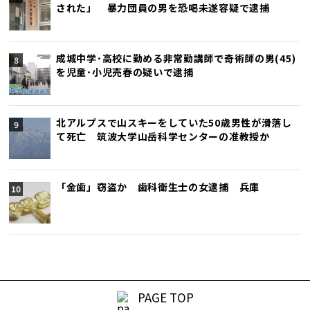
された」 暴力団員の男を恐喝未遂容疑で逮捕
成城中学･高校に勤める非常勤講師で奇術師の男(45)
を児童･小児売春の疑いで逮捕
北アルプスで山スキーをしていた50歳男性が滑落し
て死亡 筑波大学山岳科学センターの准教授か
「金歯」窃盗か 歯科衛生士の女逮捕 兵庫
PAGE TOP