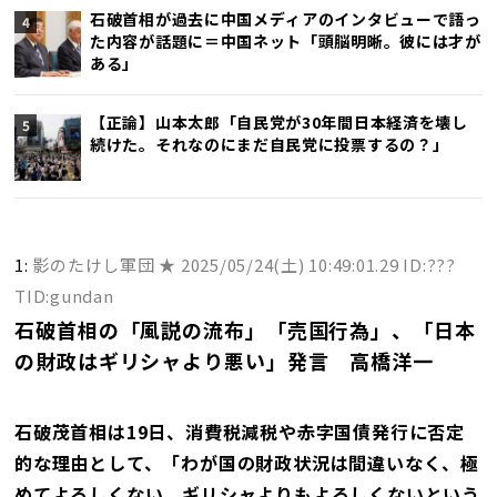
石破首相が過去に中国メディアのインタビューで語っ
た内容が話題に＝中国ネット「頭脳明晰。彼には才が
ある」
【正論】山本太郎「自民党が30年間日本経済を壊し
続けた。それなのにまだ自民党に投票するの？」
1:
影のたけし軍団 ★
2025/05/24(土) 10:49:01.29 ID:???
TID:gundan
石破首相の「風説の流布」「売国行為」、「日本
の財政はギリシャより悪い」発言 高橋洋一
石破茂首相は19日、消費税減税や赤字国債発行に否定
的な理由として、「わが国の財政状況は間違いなく、極
めてよろしくない。ギリシャよりもよろしくないという