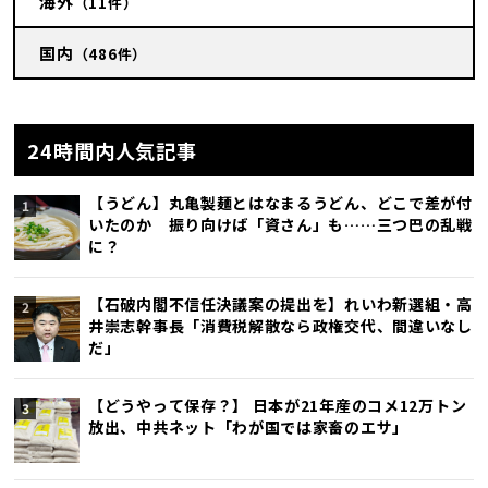
海外
（11件）
国内
（486件）
24時間内人気記事
【うどん】丸亀製麺とはなまるうどん、どこで差が付
いたのか 振り向けば「資さん」も……三つ巴の乱戦
に？
【石破内閣不信任決議案の提出を】れいわ新選組・高
井崇志幹事長「消費税解散なら政権交代、間違いなし
だ」
【どうやって保存？】 日本が21年産のコメ12万トン
放出、中共ネット「わが国では家畜のエサ」