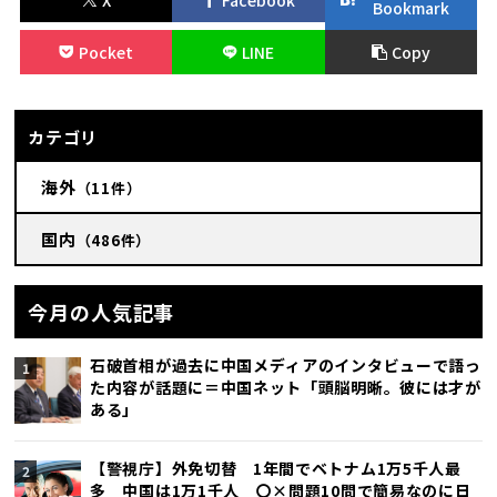
Bookmark
Pocket
LINE
Copy
カテゴリ
海外
（11件）
国内
（486件）
今月の人気記事
石破首相が過去に中国メディアのインタビューで語っ
た内容が話題に＝中国ネット「頭脳明晰。彼には才が
ある」
【警視庁】外免切替 1年間でベトナム1万5千人最
多 中国は1万1千人 〇×問題10問で簡易なのに日