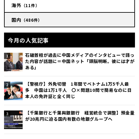
海外
（11件）
国内
（486件）
今月の人気記事
石破首相が過去に中国メディアのインタビューで語っ
た内容が話題に＝中国ネット「頭脳明晰。彼には才が
ある」
【警視庁】外免切替 1年間でベトナム1万5千人最
多 中国は1万1千人 〇×問題10問で簡易なのに日
本人の免許証と全く同じ
【千葉銀行と千葉興銀銀行 経営統合で調整】預金量
が20兆円に迫る国内有数の地銀グループへ