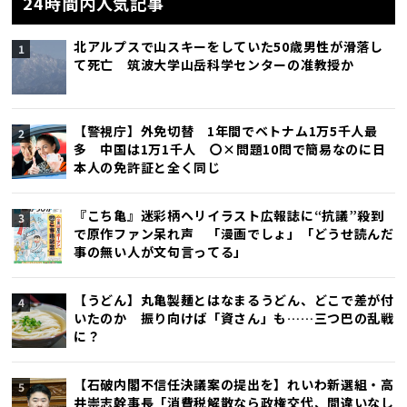
24時間内人気記事
北アルプスで山スキーをしていた50歳男性が滑落し
て死亡 筑波大学山岳科学センターの准教授か
【警視庁】外免切替 1年間でベトナム1万5千人最
多 中国は1万1千人 〇×問題10問で簡易なのに日
本人の免許証と全く同じ
『こち亀』迷彩柄ヘリイラスト広報誌に“抗議”殺到
で原作ファン呆れ声 「漫画でしょ」「どうせ読んだ
事の無い人が文句言ってる」
【うどん】丸亀製麺とはなまるうどん、どこで差が付
いたのか 振り向けば「資さん」も……三つ巴の乱戦
に？
【石破内閣不信任決議案の提出を】れいわ新選組・高
井崇志幹事長「消費税解散なら政権交代、間違いなし