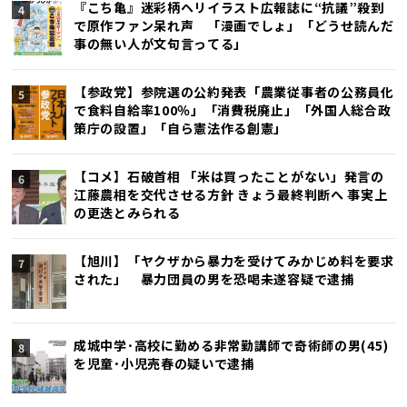
『こち亀』迷彩柄ヘリイラスト広報誌に“抗議”殺到
で原作ファン呆れ声 「漫画でしょ」「どうせ読んだ
事の無い人が文句言ってる」
【参政党】参院選の公約発表「農業従事者の公務員化
で食料自給率100％」「消費税廃止」「外国人総合政
策庁の設置」「自ら憲法作る創憲」
【コメ】石破首相 「米は買ったことがない」発言の
江藤農相を交代させる方針 きょう最終判断へ 事実上
の更迭とみられる
【旭川】「ヤクザから暴力を受けてみかじめ料を要求
された」 暴力団員の男を恐喝未遂容疑で逮捕
成城中学･高校に勤める非常勤講師で奇術師の男(45)
を児童･小児売春の疑いで逮捕