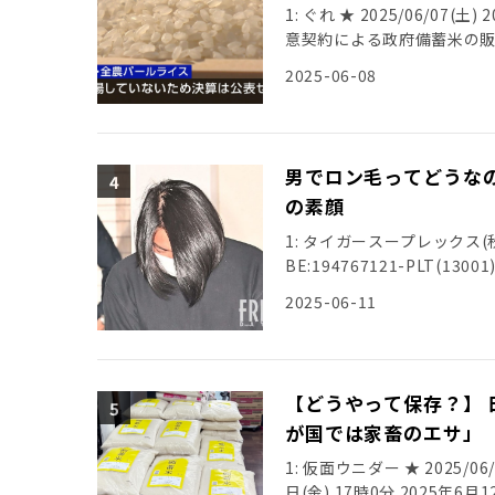
いかと思いますよ」とコメン
1: ぐれ ★ 2025/06/07(土) 2
https://talk.jp/boa
できるだけ高く売りたいっ
意契約による政府備蓄米の
米通信コラム、「日本財政
んじゃないかと思うんですよ
は米店にも備蓄米2万トン
https://talk.jp/boar
2025-06-08
米30万トン分が市場に流れな
＊ ＊ ■米屋をバカにす
「石破首相の日本の財政は
ん 2025/06/03(火) 12:1
ん』と親しげに言っていま
水相がコメを買ったことがな
2025/06/03(火) 12:1
そう憤りを語るのは東京近
ハゲ退任で 2: 名無しさん 2025/
2025/06/03(火) 12:17:39.
に差し出したのは、『これ
2025/05/24(土) 10:51
男でロン毛ってどうな
ID:FWKS2 思いますばっ
村さん、以下同） 政府は今
2025/05/24(土) 10:5
2025/06/03(火) 12:18:
の素顔
た。 ■割り当てられたのは
かしい 6: 名無しさん 2025/0
く。農水省は5月30日に開
レを流布し続けたヤツが何言ってんだか
1: タイガースープレックス(秋田県) 
が、今回、米店に割り当てら
ID:HHNki またおまゆうスレ
BE:194767121-PLT(1300
「古古古古米」だ。 受け付
いとは思っていない」10代
2025-06-11
は申請を見送った。 「私の
述しているという――。 【戦
す。令和3年産米については
的暴行」衝撃の素顔 警視庁
念するお客さんが多い。ク
市に住むアルバイト・石関凛
う」 ■たった2カ月で売れ
３年生と小学５年生の少女２
【どうやって保存？】 
店を対象とした引き渡し数量
の朝９時半からお昼にかけ
月末までに販売を終了するこ
が国では家畜のエサ」
生Ａさんと小学生Ｂさんに、
を仕入れたとして、ここまで
関容疑者は２人を呼び出し東
1: 仮面ウニダー ★ 2025/06/14
安を見越したからこそ、『
ートフォンを操作していた
日(金) 17時0分 2025