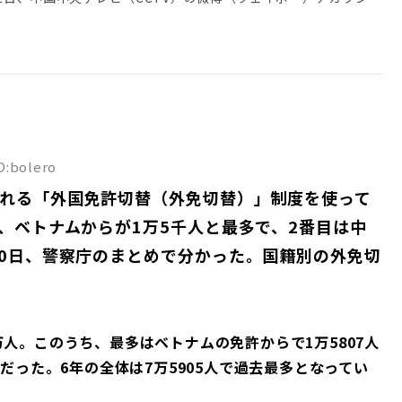
でしょうが、零細米店にとってはリスクの高い商品です」 だ
とか。さらに手錠をかけ拘束し、 性的暴行を働いたとされま
本で、 政府が2021年産の備蓄米12万トンを放出すると報じた。
けを中止した理由は、米店向けに設定した2万トンの上限に達し
『性被害を受けた』と相談し、防犯カメラの映像などから石関容
コメの価格を抑えるため新たに2021年産の備蓄米12トンの放出を
売る米がない米店は、『令和3年産でも仕方ない』と、申し込んで
」（全国紙社会部記者）
蓄米が全て小売業者によって購入された場合には、さらに20年産
は↓ 「小泉米」放出に米店の怒り「我々をバカにするな」 4月
p/articles/872ea59cb2efd0150e1dc9b886923f6ef154b2d8 引
定だと伝えた。 そして、備蓄米が届いた日本各地では市民が競う
かないワケ
 [194767121] 2: 頭突き(やわらか銀行) [US]
県や広島県などの店舗では開店前に1000人の大行列ができ、 徹
mo.ne.jp/article/dot/nation/dot-258190 引用元: ・【コメ】
:16.63 ID:rDLQSGPO0 女はロン毛って言わない 3: リキラリアット(ジ
と紹介している。 この件について、中国のネットユーザーは
り「我々をバカにするな」 4月発注の「江藤米」がまだ届かない
(水) 08:55:42.71 ID:8mDIpRhc0 男でハゲってどうなの？ 4: バー
質保持期限が半年で、暑い日は虫が発生するというのに、彼らは
 2025/06/07(土) 20:30:28.92 ID:dPtpjBqk0 木徳神糧、ヤ
025/06/11(水) 08:56:12.91 ID:6k8R+fXQ0 しぇしぇしぇし
備蓄してたんだ」 「酒は古いほどいいっていうけど、まさかコ
だな https://imgur.com/MCTY4AZ.jpeg 3: 名無しど
ID:bolero
Android) [BR] 2025/06/11(水) 08:56:28.37
先に20年産のほうを放出しないのだろうか」 「米国は卵がなく
0:30:49.58 ID:GuHAbt/O0 AERAか。ふーん。 4: 名無しどんぶら
ャーリーガーのロン毛率見てみろ それが答えや 6: ジャーマンスープレッ
れる「外国免許切替（外免切替）」制度を使って
が資本主義国家の現実」 「日本にいる親友から騒動の様子を聞
30:57.86 ID:AOJFTodS0 ガキ「おれんち5kg4000円のあきたこまちだ
) 08:57:04.99 ID:n3bxphZi0 […]
思ってる」 「4年前くらいのコメならいいでしょ。10年じゃな
0円の古古古米だろ？」 […]
、ベトナムからが1万5千人と最多で、2番目は中
国じゃあ5年前の古いコメはみんな家畜のエサになるんだけどな」
20日、警察庁のまとめで分かった。国籍別の外免切
（編集・翻訳/川尻）
na.co.jp/b954761-s25-c30-d0193.html ※関連スレ 【3年前のコ
人が備蓄米求め午前1時から並ぶ＝中共ネット「減反政策の効果
ー★]
t/test/read.cgi/news4plus/1749591543/ 引用元: ・【どうやって
万人。このうち、最多はベトナムの免許からで1万5807人
コメ12万トン放出、中共ネット「わが国では家畜のエサ」
人だった。6年の全体は7万5905人で過去最多となってい
2: <丶｀∀´>（´・ω・｀）（｀ハ´ ）さん 2025/06/14(土)
lHGBRn （；｀ハ´） やっぱり保存方法知らなかったアル・・・ 7: <丶