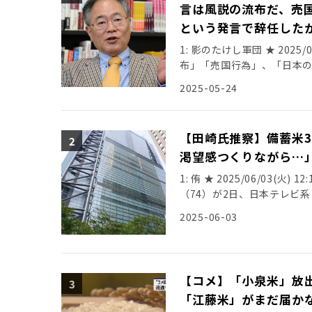
言は風説の流布だ、売
という発言で辞任した
1: 影のたけし軍団 ★ 2025/05
布」「売国行為」、「日本の
消費税減税や赤字国債発行
2025-05-24
てよろしくない。ギリシャよ
「コメを買ったことがない
貶めるという観点からはひど
【田崎氏推察】備蓄米3
ールがある。金融商品取引法
渇望感つくりながら…
て、「何人も、有価証券の
引等のため、又は有価証券
1: 侑 ★ 2025/06/03(火) 
融商品（有価証券を除く）
（74）が2日、日本テレビ
て、風説を流布し、偽計を
生出演。 令和の“コメ騒動
2025-06-03
石破首相は、客観的なデー
農相）さんが出した30万ト
与え、「風説の流布」に当た
たら流れないんですよ。そう
がいい加減な話をしてはいけない。 ht
が買うと流れないんですか？
V3AHDFWINRJSFOEU5XDD
す、卸業者に」と推察した。
【コメ】「小泉米」放
税に伴う社会保障費への国
の順となっている。 元衆院
と強調 ★２ https://talk
「江藤米」がまだ届か
すか？」と聞かれ、田崎氏は
政はギリシャ以下」減税巡