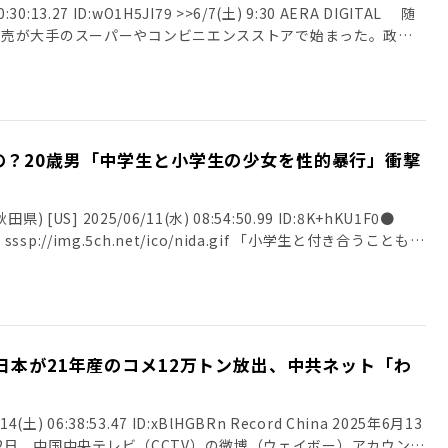
ト。 さらに宮根から「何でなんですか？」と聞かれ、「それは
0:30:13.27 ID:wO1H5JI79 >>6/7(土) 9:30 AERA DIGITAL 随
rds/newsplus/1747821869 【政治】「危険、軽率、最悪、不適切…」
ていう思惑で。市場にある程度、渇望感をつくりながら流してる
販売が大手のスーパーやコンビニエンスストアで始まった。政府
ギリシャ以下」の首相発言を酷評
」と分析した。 つづきはこちら 引用元: ・【田崎氏推察】備蓄
を割り当てたが、米店からは怒りの声が上がっている。 ＊
ds/newsplus/1747992921 引用元: ・【元財務官僚の高橋洋一氏】
かったワケ「95％全農が…渇望感つくりながら…」 2: 名無しさ
るな 「小泉進次郎農林水産相は、我々のことを『町のお米屋さ
ギリシャより悪い発言は風説の流布だ、売国行為だ、江藤拓前農
5:19.92 ID:5dciF すっけぇ何にも根拠が無い 4: 名無しさん
すが、私には『米屋をバカにするな』という気持ちがあります」
いという発言で辞任したが、石破首相発言の方がひどい」 >>1
7:39.03 ID:dWNCF このお爺さんは誰のスポークスマン？ 5: 名無しさん
郊の老舗米店の店主、中村真一さん（仮名）だ。 「政府が我々
05/24(土) 10:50:45.14 ID:xlElc 風来の呂布 3: 名無しさん
42 ID:CYwtX 渇望感 6: 名無しさん 2025/06/03(火) 12:18:16.01
は残り物でしょ』と思わざるを得ない、一番古い米でした」（中
:16.44 ID:n6New 他人の時計を盗むのは犯罪行為です 5: 名無しさん
の？20歳男「中学生と小学生の少女を性的暴行」衝撃
かで草 感想はいらねーから証拠持ってきて語れよ 7: 名無しさん
年3月以降、令和6（2024）年産から順に備蓄米を放出してき
2:54.20 ID:JNcol ギリシャは通貨発行権、それが無い国と比べるとはお
29.23 ID:5w7ya スシローぶっちゃけたな
古古古古米 収穫から時間が経てば、米の質は経年劣化してい
5/24(土) 10:55:29.41 ID:vc1mb 金を刷れば日本復活するとリフ
始した米店向けの契約枠の受け付けを6月2日午後5時で中止した
 7: 名無しさん 2025/05/24(土) 10:58:13.19
[US] 2025/06/11(水) 08:54:50.99 ID:8K+hKU1F0●
れた備蓄米は令和3（21）年産。新米の食品表示基準に基づくと
がw […]
1) sssp://img.5ch.net/ico/nida.gif 「小学生と付き合うことも悪
け開始から締め切りまで、わずか2日足らず。迷わず、中村さん
の少女２人に性的暴行を加えたとされる男は、警察に対しこう供
店はおいしくて安心して食べられるお米を提供してきたつもりで
慄写真】「交際していると」…20歳男「中学生と小学生の少女を性
、『5キロ1800円程度で安いけれど、品質は大丈夫なの？』と懸
新宿署は６月５日までに、不同意性交などの疑いで神奈川県横浜
レームが相次ぐような事態になれば、店の信用に傷がついてしま
容疑者（20）を逮捕した。オンラインゲームで知り合った 中学
るのか 今回、備蓄米を申請しなかった理由は他にもある。 米
人に、わいせつな行為をしたとされる。 「事件は今年３月20日
日本が21年産のコメ12万トン放出、中共ネット「わ
は最低「原則10トンまたは12トン」。さらに「買い受け者が8
て起きました。石関容疑者はオンラインゲームで知り合った中学
と」と、期限が農水省から示されている。 「もし、仮に10トン
ＳＮＳを通じて連絡を とり合うようになります。事件当日、石
古い米を約2カ月で売り切ることができるのか。そんな米屋の不
京都新宿区内のカラオケ店に連れ込んだようです。 店内でスマ
(土) 06:38:53.47 ID:xBlHGBRn Record China 2025年6月13
共同購入も可能』となっているのでしょう。大手スーパーなら売
Ａさんに対し、石関容疑者は『スマホ触るヤツって嫌いなんだよ
年6月12日、中国中央テレビ（CCTV）の微博（ウェイボー）アカウント