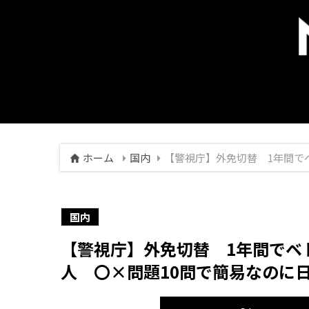
ホーム
国内
【警視庁】外免切替 1年間で
国内
【警視庁】外免切替 1年間でベト
人 〇×問題10問で簡易なのに