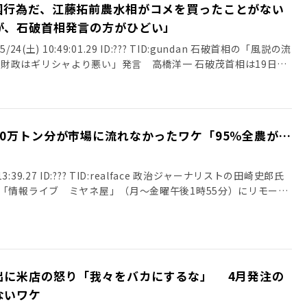
国行為だ、江藤拓前農水相がコメを買ったことがない
が、石破首相発言の方がひどい」
/24(土) 10:49:01.29 ID:??? TID:gundan 石破首相の「風説の流
財政はギリシャより悪い」発言 高橋洋一 石破茂首相は19日、
に否定的な理由として、「わが国の財政状況は間違いなく、極め
りもよろしくないという状況」と発言した。 江藤拓前農水相が
」という発言で辞任したが、筆者には石破首相発言の方が日本を
いと思う。 市場経済を維持する上で必要なこととして、市場ル
0万トン分が市場に流れなかったワケ「95％全農が…
第158条では「風説の流布、偽計、暴行又は脅迫の禁止」とし
」
募集、売出し若しくは売買その他の取引若しくはデリバティブ取
等（有価証券若しくはオプション又はデリバティブ取引に係る金
12:13:39.27 ID:??? TID:realface 政治ジャーナリストの田崎史郎氏
若しくは金融指標をいう…中略）の相場の変動を図る目的をもつ
系「情報ライブ ミヤネ屋」（月～金曜午後1時55分）にリモート
用い、又は暴行若しくは脅迫をしてはならない」と定めている。
”をめぐり、備蓄米についての自身の見解を述べた。 「江藤（拓前
タなしで、日本国債を貶める発言をしたので、国債市場に悪影響を
ン分というのは、95％全農（JA）が買い占めてるんですよ。そし
る可能性がある。 そうした法律以前の問題として、国のトップ
いう問題もあります」と切り出した。 MC宮根誠司から「何でJA
tps://www.sankei.com/article/20250524-
」と聞かれ、田崎氏は「これはJAが売ってないんだと思いま
PYWX6Q/?outputType=theme_weekly-fuji 石破首相 消費減
 一般的にコメの流れは生産者、集荷業者、卸売業者、小売業者
出に米店の怒り「我々をバカにするな」 4月発注の
債充当「好ましくない」日本の財政は「ギリシャよりよくない」
議員でタレントの杉村太蔵氏から「集荷で止まるっていうことで
.jp/boards/newsplus/1747864284 【政治】石破首相「日本の財
ないワケ
「集荷の段階で、多分今でも20％ぐらいしか出してないんやな
る発言が波紋 玉木代表「江藤氏より問題」 市場に影響