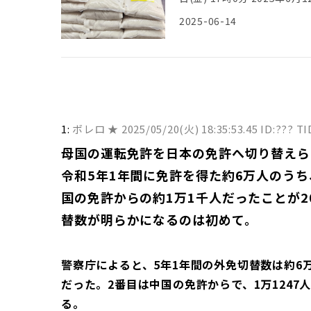
れなくてもかすり傷で済む
ね』などと言って腹を殴った
は、コメの価格高騰が続く日
が、農水省が申し込み受け付
2025-06-14
す。後日、Ａさんが警察に
記事は、日本政府が11日、
た可能性があるからだ。 「
疑者の関与が浮上しました
始めたと紹介。 これらの備
いるのが実情ですよ」 続き
https://news.yahoo.co.j
の備蓄米10万トンを放出予
発注の「江藤米」がまだ届
用元: ・男でロン毛ってどうなの？
ように購入しており、鹿児島
https://topics.smt.doco
2025/06/11(水) 08:55
夜して待つ市民まで出現した
「小泉米」放出に米店の怒
パング) [US] 2025/06/11
「われわれのコメなんて品
ワケ [ぐれ★] 2: 名無しどんぶらこ
ニングハンマー(ジパング) [US] 2
どうやってそんな古いコメを
マタネ、神明、全農パールライス 必死
1:
ボレロ ★
2025/05/20(火) 18:35:53.45 ID:??? T
ぇ～ 5: ドラゴンスープレックス(SB-
メもとはね……」 「なんで
んぶらこ 2025/06/07(土) 2
ID:5lsm0hJU0 メジ
母国の運転免許を日本の免許へ切り替えら
て、日本はコメがない。これ
こ 2025/06/07(土) 20:
クス(庭) [ﾆﾀﾞ] 2025/06/11(水
いたけど、中国でよかったと
ぜ！おまえんちなん5kg200
令和5年1年間に免許を得た約6万人のうち
きゃいいよ」 「でも、わが
国の免許からの約1万1千人だったことが
といった感想を残している。
https://www.recordchi
替数が明らかになるのは初めて。
メって食べれるの？】 日本
（笑）」 ［6/11］ [仮面ウ
http://lavender.5ch.ne
警察庁によると、5年1年間の外免切替数は約6
保存？】 日本が21年産の
だった。2番目は中国の免許からで、1万1247
［6/14］ [仮面ウニダー★] 
る。
06:39:12.26 ID:xB