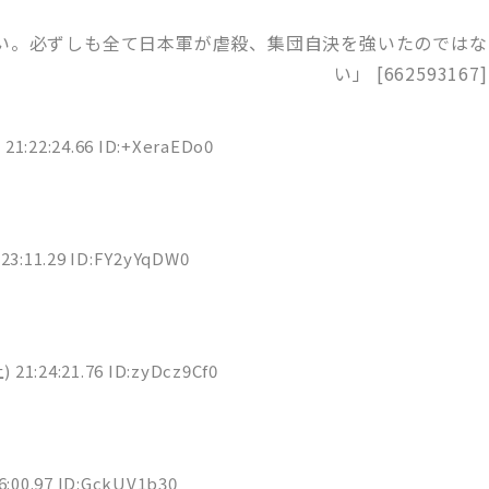
近い。必ずしも全て日本軍が虐殺、集団自決を強いたのではな
い」 [662593167]
 21:22:24.66 ID:+XeraEDo0
:23:11.29 ID:FY2yYqDW0
) 21:24:21.76 ID:zyDcz9Cf0
6:00.97 ID:GckUV1b30