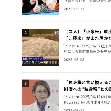
り替えられる「外国免許切替
うち、ベトナムからが1万5
2025-05-21
日、警察庁のまとめで分かっ
と、5年1年間の外免切替数
た。2番目は中国の免許からで
いる。 外免切替は、国内に
【コメ】「小泉米」放
れ日本の免許を取得できる制
「江藤米」がまだ届か
ており、加盟国なら国際運転
盟する一方、ベトナムや中
1: ぐれ ★ 2025/06/07(土) 2
しているとされる。 免許証
約による政府備蓄米の販売
れる。 続きはこちら https://ww
も備蓄米2万トンを割り当
2025-06-08
S6Z6SIHG5FHXJMVR
米屋をバカにするな 「小泉
人最多 中国は1万1千人 〇
っていますが、私には『米
2025/05/20(火) 18:40
東京近郊の老舗米店の店主、
しさん 2025/05/20(火) 1
は残り物でしょ』と思わざ
「独身税と言い換える
しさん 2025/05/20(火) 1
3月以降、令和6（2024
https://youtu.be/H7
制度への“独身税”との
米 収穫から時間が経てば、
国人数について (1)中国844,1
の契約枠の受け付けを6月2
1: ぐれ ★ 2025/06/11(水) 0
国411,043人（＋ 887人） 
3（21）年産。新米の食品
Powered by JNN 
485人） (6)ネパール206,8
まで、わずか2日足らず。迷
判の声があがっているのに
ミャンマー110,306人（＋23,
2025-06-11