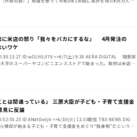
（外免切替）」制度を使って令和5年1年間に免許を得た約6万人の
千人と最多で、2番目は中国の免許からの約1万1千人だったことが20
た。国籍別の外免切替数が明らかになるのは初めて。 警察庁による
は約6万人。このうち、最多はベトナムの免許からで1万5807人だっ
、1万1247人だった。6年の全体は7万5905人で過去最多となって
住む外国人が母国の運転免許証を持っていれば、試験の一部を免除さ
出に米店の怒り「我々をバカにするな」 4月発注の
度。 日本は「道路交通に関する条約（ジュネーブ条約）」に加盟し
ないワケ
免許証で日本国内で運転できる。欧米やトルコなど約100カ国が加
国は加盟していないため、外免切替制度を利用して日本の免許を取得
0:30:13.27 ID:wO1H5JI79 >>6/7(土) 9:30 AERA DIGITAL 随意契
の外見は日本人のものとまったく同じで、日本の免許証と同様に扱わ
が大手のスーパーやコンビニエンスストアで始まった。政府は米店に
w.sankei.com/article/20250520-
てたが、米店からは怒りの声が上がっている。 ＊ ＊ ＊ ■
DCHXNBAQWA/ 引用元: ・【警視庁】外免切替 1年間でベトナム1万5千
進次郎農林水産相は、我々のことを『町のお米屋さん』と親しげに言
×問題10問で簡易なのに日本人の免許証と全く同じ 4: 名無しさん
屋をバカにするな』という気持ちがあります」 そう憤りを語るのは
:47.98 ID:VJnAc 責任取れよ創価 国土交通大臣はずっと創価だろ 5: 名無
中村真一さん（仮名）だ。 「政府が我々に差し出したのは、『これ
8:41:38.46 ID:gcyXG 過去にさかのぼってすべて無効にしろよ 6: 名無
るを得ない、一番古い米でした」（中村さん、以下同） 政府は今年
ことは間違っている」 三原大臣が子ども・子育て支援金
8:46:15.75 ID:jacvL ありがとう自民党 【不起訴になりました】
）年産から順に備蓄米を放出してきた。 ■割り当てられたのは古古古古
Ufz9ppvNE?si=1yup2p9Wv3ffNxGR 令和６年６月末現在における在留外
意見に反論
米の質は経年劣化していく。農水省は5月30日に開始した米店向け
87人（＋22,349人） (2)ベトナム600,348人（＋35,322人） (3)韓
日午後5時で中止したが、今回、米店に割り当てられた備蓄米は令和
6:52:55.23 ID:8NdtDv6j9 >>6/10(火) 12:33配信 TBS NEWS DIG
(4)フィリピン332,293人（＋10,247人） (5)ブラジル212,325人（＋
表示基準に基づくと「古古古古米」だ。 受け付け開始から締め切り
来年4月から徴収が始まる子ども・子育て支援金をめぐり“独身税”だという批
98人（＋30,562人） (7)インドネシア173,813人（＋24,712人） (8)
わず、中村さんは申請を見送った。 「私の店はおいしくて安心して
対し、三原こども政策担当大臣はきょう、「独身税と言い換えること
760人） (9)台湾67,277人（＋ 2,614人） (10)米国64,842人（＋